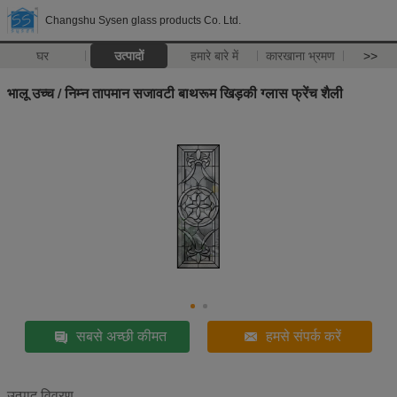
Changshu Sysen glass products Co. Ltd.
घर
उत्पादों
हमारे बारे में
कारखाना भ्रमण
>>
भालू उच्च / निम्न तापमान सजावटी बाथरूम खिड़की ग्लास फ्रेंच शैली
सबसे अच्छी कीमत
हमसे संपर्क करें
उत्पाद विवरण