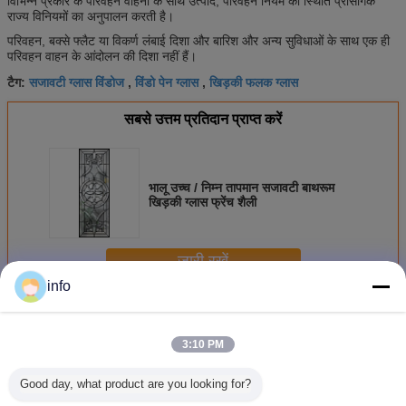
विभिन्न प्रकार के परिवहन वाहनों के साथ उत्पाद, परिवहन नियम की स्थिति प्रासंगिक
राज्य विनियमों का अनुपालन करती है।
परिवहन, बक्से फ्लैट या विकर्ण लंबाई दिशा और बारिश और अन्य सुविधाओं के साथ एक ही
परिवहन वाहन के आंदोलन की दिशा नहीं हैं।
सजावटी ग्लास विंडोज
विंडो पेन ग्लास
खिड़की फलक ग्लास
टैग:
,
,
सबसे उत्तम प्रतिदान प्राप्त करें
भालू उच्च / निम्न तापमान सजावटी बाथरूम
खिड़की ग्लास फ्रेंच शैली
जारी रखें
info
टेम्पर्ड शावर ग्लास
अधिक
3:10 PM
Good day, what product are you looking for?