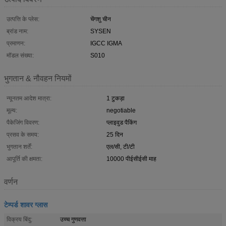
उत्पत्ति के प्लेस:
चेंगशु चीन
ब्रांड नाम:
SYSEN
प्रमाणन:
IGCC IGMA
मॉडल संख्या:
S010
भुगतान & नौवहन नियमों
न्यूनतम आदेश मात्रा:
1 टुकड़ा
मूल्य:
negotiable
पैकेजिंग विवरण:
प्लाइवुड पैकिंग
प्रसव के समय:
25 दिन
भुगतान शर्तें:
एल/सी, टी/टी
आपूर्ति की क्षमता:
10000 पीईसीईसी माह
वर्णन
टेम्पर्ड शावर ग्लास
विक्रय बिंदु:
उच्च गुणवत्ता