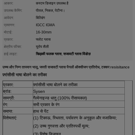
आकार:
कस्टम डिजाइन उपलब्ध है
उपलब्ध कैमिंग:
पीतल, निकल, पेटीना।
आवेदन:
बिल्डिंग
प्रमाणन:
IGCC IGMA
मोटाई:
16-30mm
प्रकार:
फ्लोट ग्लास
क्षेत्रीय फीचर:
यूरोप शैली
खिड़की फलक ग्लास
सजावटी ग्लास विंडोज़
हाई लाइट:
,
उच्च और निम्न तापमान भालू, जस्ती सजावटी ग्लास पैनलों ऑक्सीजन प्रतिरोध, टक्कर resisitance
फ़्रांसीसी भाषा बोलने का तरीका
प्रकार:
फ़्रांसीसी भाषा बोलने का तरीका
ब्रांड:
Sysen
सामग्री:
गैल्वेनाइज्ड धातु (100% रीसायकल)
रंग:
सभी प्रकार के रंग
समाप्त:
हाथ से पेंट
विशेषताएं:
(1) टिकाऊ, स्थिरता, पर्यावरण के अनुकूल और मजाकिया;
(2) उच्च गुणवत्ता और प्रतिस्पर्धी मूल्य;
(3) विशेष डिजाइन