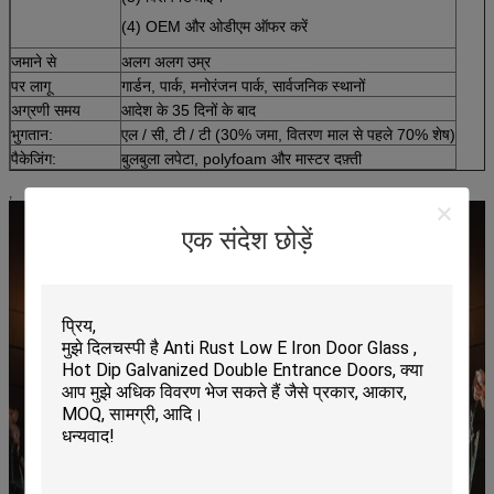
(4) OEM और ओडीएम ऑफर करें
जमाने से
अलग अलग उम्र
पर लागू
गार्डन, पार्क, मनोरंजन पार्क, सार्वजनिक स्थानों
अग्रणी समय
आदेश के 35 दिनों के बाद
भुगतान:
एल / सी, टी / टी (30% जमा, वितरण माल से पहले 70% शेष)
पैकेजिंग:
बुलबुला लपेटा, polyfoam और मास्टर दफ़्ती
,
एक संदेश छोड़ें