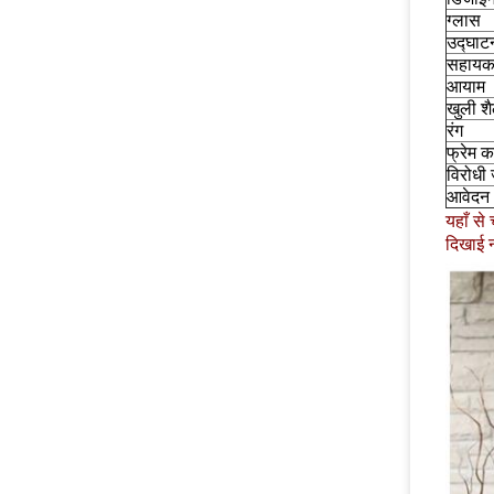
ग्लास
उद्घाट
सहायक
आयाम
खुली श
रंग
फ्रेम क
विरोधी
आवेदन
यहाँ से
दिखाई न