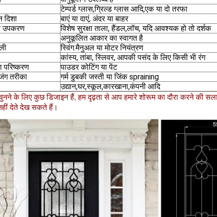
टेम्पर्ड ग्लास,ग्रिल्ड ग्लास आदि,एक या दो तरफा
न दिशा
बाएं या दाएं, अंदर या बाहर
 उपकरण
विशेष सुरक्षा ताला, हैंडल,लॉच, यदि आवश्यक हो तो दर्शक
अनुकूलित आकार का स्वागत है
ैली
स्विंग.मैनुअल या मोटर नियंत्रण
कांस्य, तांबा, स्लिवर, आपकी पसंद के लिए किसी भी रंग
ा परिष्करण
पाउडर कोटिंग या पेंट
 जंग तरीका
गर्म डुबकी जस्ती या जिंक spraining
उद्यान,घर,स्कूल,कारखाना,कंपनी आदि
 चुनने के लिए कुछ डिजाइन हैं, हम दृढ़ता से आप हमारे शोरूम का दौरा करने की सलाह
हीं देते देख सकते हैं।