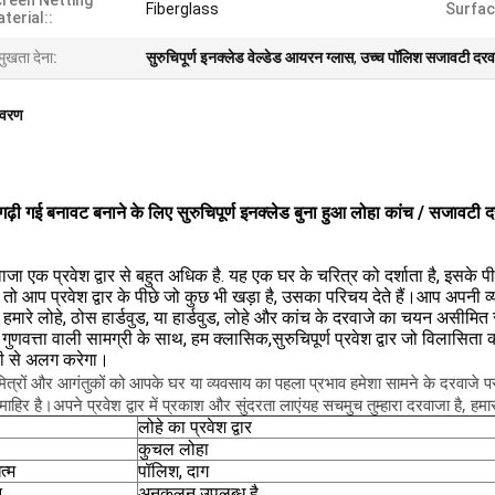
reen Netting
Fiberglass
Surfac
terial::
मुखता देना:
सुरुचिपूर्ण इनक्लेड वेल्डेड आयरन ग्लास
,
उच्च पॉलिश सजावटी दरव
िवरण
गढ़ी गई बनावट बनाने के लिए सुरुचिपूर्ण इनक्लेड बुना हुआ लोहा कांच / सजावटी 
जा एक प्रवेश द्वार से बहुत अधिक है. यह एक घर के चरित्र को दर्शाता है, इसके 
ैं, तो आप प्रवेश द्वार के पीछे जो कुछ भी खड़ा है, उसका परिचय देते हैं।आप अपनी
ं. हमारे लोहे, ठोस हार्डवुड, या हार्डवुड, लोहे और कांच के दरवाजे का चयन असीमित
गुणवत्ता वाली सामग्री के साथ, हम क्लासिक,सुरुचिपूर्ण प्रवेश द्वार जो विलासिता क
ी से अलग करेगा।
त्रों और आगंतुकों को आपके घर या व्यवसाय का पहला प्रभाव हमेशा सामने के दरवाजे पर
 माहिर है।अपने प्रवेश द्वार में प्रकाश और सुंदरता लाएंयह सचमुच तुम्हारा दरवाजा है, हम
लोहे का प्रवेश द्वार
कुचल लोहा
्म
पॉलिश, दाग
न
अनुकूलन उपलब्ध है