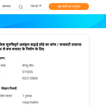
Hindi
समाचार
एक बोली का अनुरोध
लिश सुरुचिपूर्ण अलंकृत कढ़ाई लोहे का कांच / सजावटी दरवाजा
थ से बना बनावट के निर्माण के लिए
िवरण:
 प्लेस:
चेंगशु चीन
:
SYSEN
IGCC IGMA
 नौवहन नियमों:
देश मात्रा:
1 टुकड़ा
negotiable