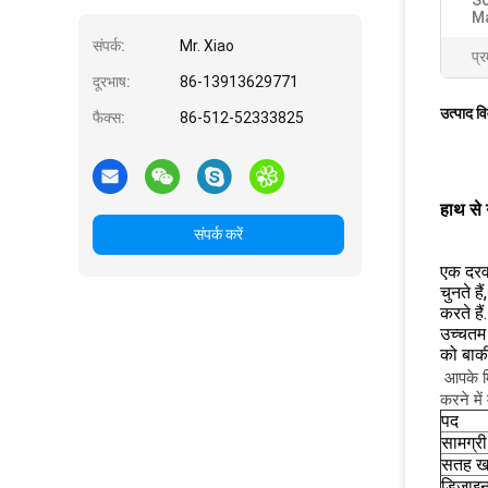
Sc
Ma
संपर्क:
Mr. Xiao
प्र
दूरभाष:
86-13913629771
उत्पाद व
फैक्स:
86-512-52333825
हाथ से 
संपर्क करें
एक दरवा
चुनते ह
करते है
उच्चतम 
को बाक
आपके मि
करने में
पद
सामग्री
सतह खत
डिजाइ