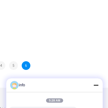
4
5
6
info
हमें मेल करें
5:28 AM